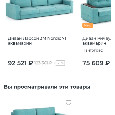
New
Диван Ларсон 3М Nordic 71
Диван Ричвуд N
аквамарин
аквамарин
Пантограф
92 521 ₽
75 609 ₽
123 361 ₽
1
-25%
Вы просматривали эти товары