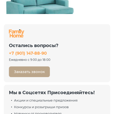
New
Диван угловой Ларсон 2М
Nordic 71 аквамарин
Остались вопросы?
74 036 ₽
+7 (901) 147-88-90
98 715 ₽
-25%
Ежедневно с 9:00 до 18:00
Заказать звонок
Мы в Соцсетях Присоединяйтесь!
Акции и специальные предложения
Конкурсы и розыгрыши призов
Новинки от производителя