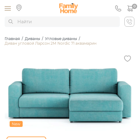
0
Главная
/
Диваны
/
Угловые диваны
/
Диван угловой Ларсон 2М Nordic 71 аквамарин
New