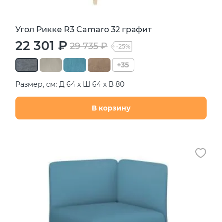
Угол Рикке R3 Camaro 32 графит
22 301 ₽
29 735 ₽
-25%
+35
Размер, см: Д 64 х Ш 64 х В 80
В корзину