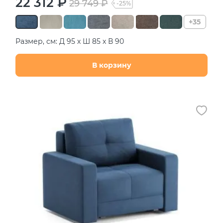
22 312 ₽
29 749 ₽
-25%
+35
Размер, см: Д 95 х Ш 85 х В 90
В корзину