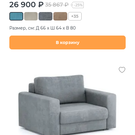
26 900 ₽
35 867 ₽
-25%
+35
Размер, см: Д 66 х Ш 64 х В 80
В корзину