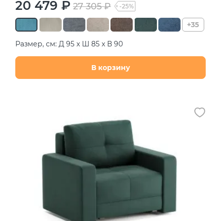
20 479 ₽
27 305 ₽
-25%
+35
Размер, см: Д 95 х Ш 85 х В 90
В корзину