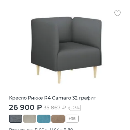
Кресло Рикке R4 Camaro 32 графит
26 900 ₽
35 867 ₽
-25%
+35
Размер, см: Д 66 х Ш 64 х В 80