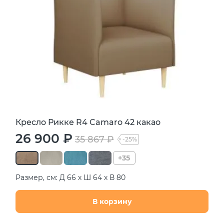
Кресло Рикке R4 Camaro 42 какао
26 900 ₽
35 867 ₽
-25%
+35
Размер, см: Д 66 х Ш 64 х В 80
В корзину