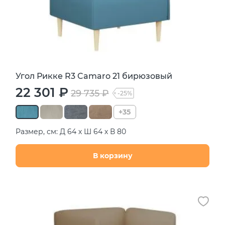
Угол Рикке R3 Camaro 21 бирюзовый
22 301 ₽
29 735 ₽
-25%
+35
Размер, см: Д 64 х Ш 64 х В 80
В корзину