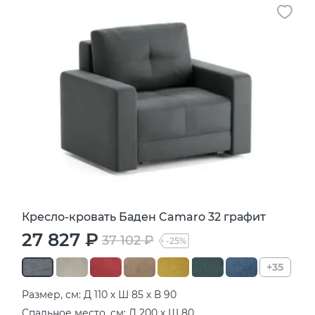
Кресло-кровать Баден Camaro 32 графит
27 827 ₽
37 102 ₽
-25%
+35
Размер, см: Д 110 х Ш 85 х В 90
Спальное место, см: Д 200 х Ш 80