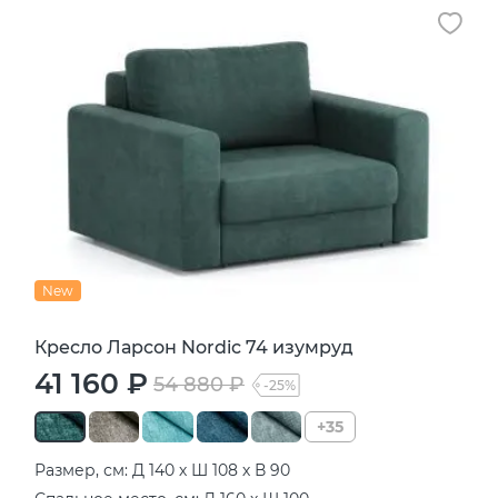
New
Кресло Ларсон Nordic 74 изумруд
41 160 ₽
54 880 ₽
-25%
+35
Размер, см: Д 140 х Ш 108 х В 90