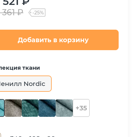
 521 ₽
 361 ₽
-25%
Добавить в корзину
лекция ткани
енилл Nordic
+35