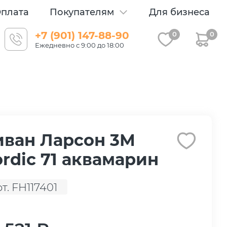
плата
Покупателям
Для бизнеса
+7 (901) 147-88-90
0
0
Ежедневно с 9:00 до 18:00
иван Ларсон 3М
rdic 71 аквамарин
рт. FH117401