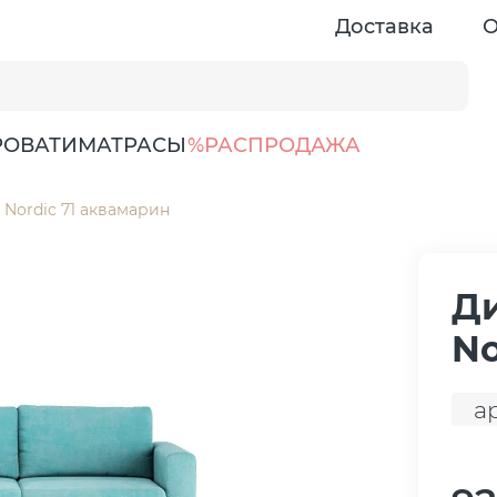
Доставка
О
РОВАТИ
МАТРАСЫ
%РАСПРОДАЖА
Nordic 71 аквамарин
Д
No
а