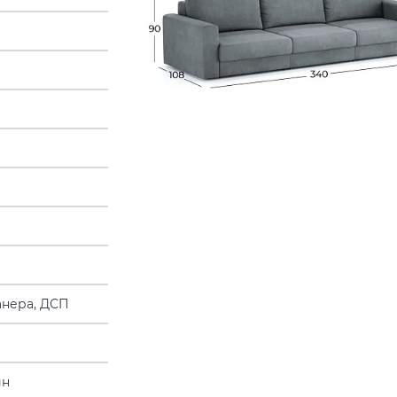
анера, ДСП
ин