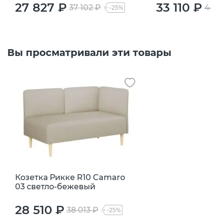
27 827 ₽
33 110 ₽
37 102 ₽
44 
-25%
Вы просматривали эти товары
Козетка Рикке R10 Camaro
03 светло-бежевый
28 510 ₽
38 013 ₽
-25%