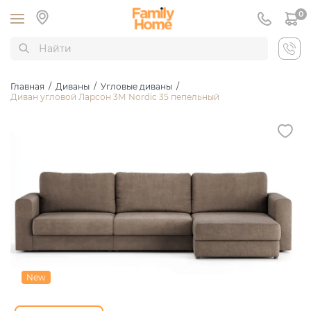
0
Главная
/
Диваны
/
Угловые диваны
/
Диван угловой Ларсон 3М Nordic 35 пепельный
New