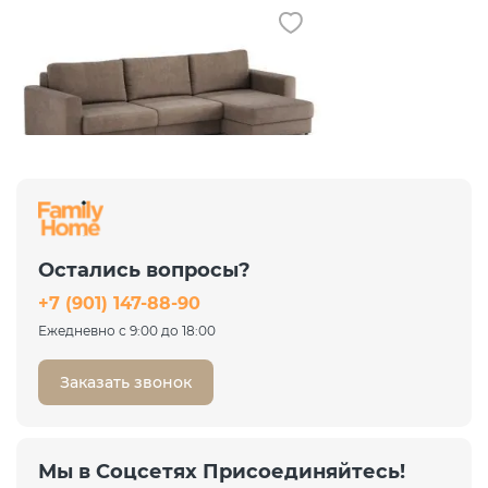
New
Диван угловой Ларсон 3М
Nordic 35 пепельный
Остались вопросы?
99 717 ₽
+7 (901) 147-88-90
132 956 ₽
-25%
Ежедневно с 9:00 до 18:00
Заказать звонок
Мы в Соцсетях Присоединяйтесь!