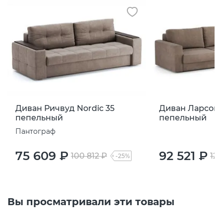
Диван Ричвуд Nordic 35
Диван Ларсон 
пепельный
пепельный
Пантограф
75 609 ₽
92 521 ₽
100 812 ₽
123
-25%
Вы просматривали эти товары