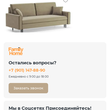
Хорошая цена
Диван Порту California 03
бежевый
Еврокнижка
Остались вопросы?
44 098 ₽
+7 (901) 147-88-90
58 797 ₽
-25%
Ежедневно с 9:00 до 18:00
Заказать звонок
Мы в Соцсетях Присоединяйтесь!