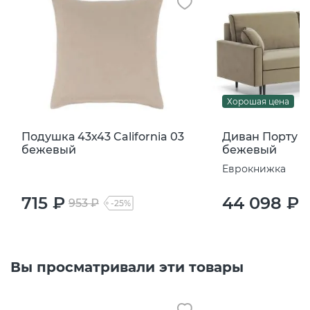
Хорошая цена
Подушка 43х43 California 03
Диван Порту Ca
бежевый
бежевый
Еврокнижка
715 ₽
44 098 ₽
953 ₽
5
-25%
Вы просматривали эти товары