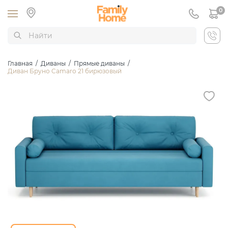
0
Главная
/
Диваны
/
Прямые диваны
/
Диван Бруно Camaro 21 бирюзовый