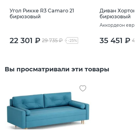
Угол Рикке R3 Camaro 21
Диван Хортон 
бирюзовый
бирюзовый
Аккордеон евро
22 301 ₽
35 451 ₽
29 735 ₽
47
-25%
Вы просматривали эти товары